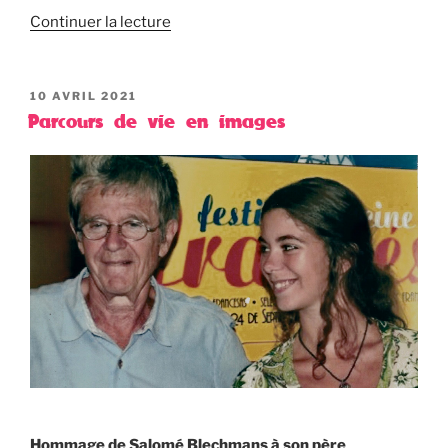
Continuer la lecture
PUBLIÉ
10 AVRIL 2021
LE
Parcours de vie en images
Hommage de Salomé Blechmans à son père
.