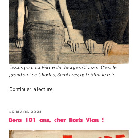
Essais pour La Vérité de Georges Clouzot. C’est le
grand ami de Charles, Sami Frey, qui obtint le rôle.
Continuer la lecture
PUBLIÉ
15 MARS 2021
LE
Bons 101 ans, cher Boris Vian !