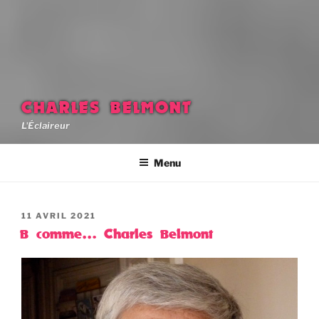
CHARLES BELMONT
L'Éclaireur
Menu
PUBLIÉ
11 AVRIL 2021
LE
B comme… Charles Belmont