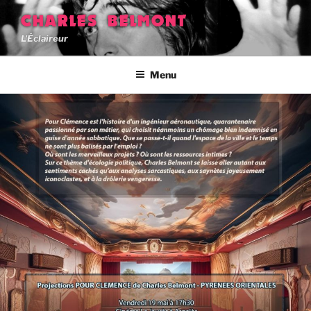
Aller
CHARLES BELMONT
au
L'Éclaireur
contenu
principal
Menu