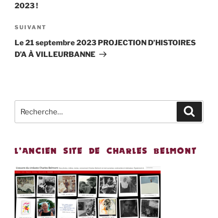
l’article
2023 !
Article
SUIVANT
suivant
Le 21 septembre 2023 PROJECTION D’HISTOIRES
D’A À VILLEURBANNE
Recherche
Recher
pour
:
L’ANCIEN SITE DE CHARLES BELMONT