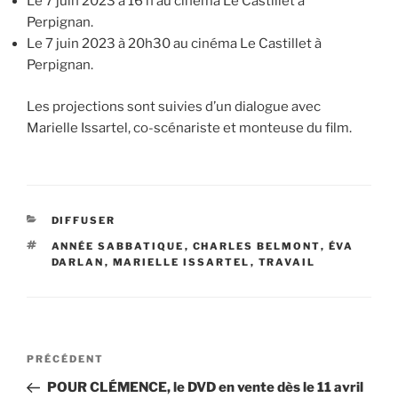
Le 7 juin 2023 à 16 h au cinéma Le Castillet à
Perpignan.
Le 7 juin 2023 à 20h30 au cinéma Le Castillet à
Perpignan.
Les projections sont suivies d’un dialogue avec
Marielle Issartel, co-scénariste et monteuse du film.
CATÉGORIES
DIFFUSER
ÉTIQUETTES
ANNÉE SABBATIQUE
,
CHARLES BELMONT
,
ÉVA
DARLAN
,
MARIELLE ISSARTEL
,
TRAVAIL
Navigation
Article
PRÉCÉDENT
de
précédent
POUR CLÉMENCE, le DVD en vente dès le 11 avril