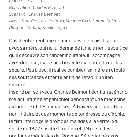
France – 1972 – 92’
Réalisation : Charles Belmont
Scénario : Charles Belmont
Avec : Sami Frey, Lila Kedrova, Maurice Garrel, Anne Deleuze,
Philippe Léotard, Noelle Leyris
David entretient une relation paisible mais distante
avec sa mère, qui ne lui demande jamais rien, jusqu’à ce
qu’il découvre son cancer incurable. Il l’accompagne
avec douceur, mais sans briser le malentendu qui les
sépare. Peu à peu, il réalise combien sa mère a refoulé
ses souffrances et tente enfin de rétablir un lien
sincère.
Inspiré par son vécu, Charles Belmont écrit un scénario
mêlant intimité et pamphlet dénonçant une médecine
autoritaire et déshumanisée. À travers une narration
non linéaire et des moments de tendresse ou d’ironie,
le film interroge le droit des malades à la vérité. Sa
sortie en 1972 suscite émotion et débat sur les
pratiques médicales de l’époque. Sélectionné dans