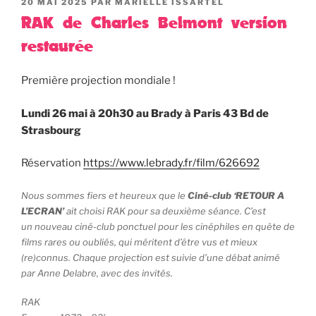
PUBLIÉ
20 MAI 2025
PAR
MARIELLE ISSARTEL
LE
RAK de Charles Belmont version
restaurée
Première projection mondiale !
Lundi 26 mai à 20h30 au Brady à Paris 43 Bd de
Strasbourg
Réservation
https://www.lebrady.fr/film/626692
Nous sommes fiers et heureux que le
Ciné-club ‘RETOUR A
L’ECRAN’
ait choisi RAK pour sa deuxième séance. C’est
un nouveau ciné-club ponctuel pour les cinéphiles en quête de
films rares ou oubliés, qui méritent d’être vus et mieux
(re)connus. Chaque projection est suivie d’une débat animé
par Anne Delabre, avec des invités.
RAK