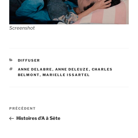
Screenshot
CATÉGORIES
DIFFUSER
ÉTIQUETTES
ANNE DELABRE
,
ANNE DELEUZE
,
CHARLES
BELMONT
,
MARIELLE ISSARTEL
Navigation
Article
PRÉCÉDENT
de
précédent
Histoires d’A à Sète
l’article