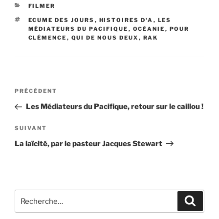
CATÉGORIES
FILMER
ÉTIQUETTES
ECUME DES JOURS
,
HISTOIRES D'A
,
LES
MÉDIATEURS DU PACIFIQUE
,
OCÉANIE
,
POUR
CLÉMENCE
,
QUI DE NOUS DEUX
,
RAK
Navigation
Article
PRÉCÉDENT
de
précédent
Les Médiateurs du Pacifique, retour sur le caillou !
l’article
Article
SUIVANT
suivant
La laïcité, par le pasteur Jacques Stewart
Recherche
Recher
pour
: