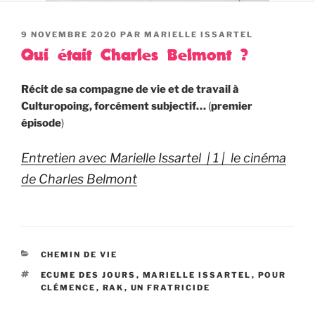
PUBLIÉ
9 NOVEMBRE 2020
PAR
MARIELLE ISSARTEL
LE
Qui était Charles Belmont ?
Récit de sa compagne de vie et de travail à
Culturopoing, forcément subjectif…
(
premier
épisode
)
Entretien avec Marielle Issartel | 1 | le cinéma
de Charles Belmont
CATÉGORIES
CHEMIN DE VIE
ÉTIQUETTES
ECUME DES JOURS
,
MARIELLE ISSARTEL
,
POUR
CLÉMENCE
,
RAK
,
UN FRATRICIDE