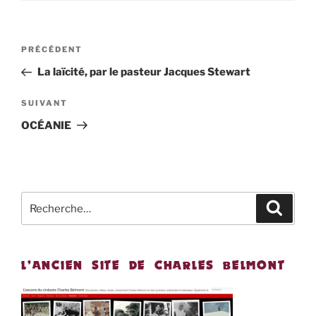
Navigation
Article
PRÉCÉDENT
de
précédent
La laïcité, par le pasteur Jacques Stewart
l’article
Article
SUIVANT
suivant
OCÉANIE
Recherche
Recher
pour
:
L’ANCIEN SITE DE CHARLES BELMONT