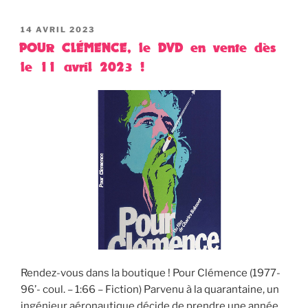
PUBLIÉ
14 AVRIL 2023
LE
POUR CLÉMENCE, le DVD en vente dès
le 11 avril 2023 !
Rendez-vous dans la boutique ! Pour Clémence (1977-
96’- coul. – 1:66 – Fiction) Parvenu à la quarantaine, un
ingénieur aéronautique décide de prendre une année