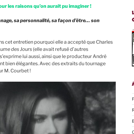
our les raisons qu’on aurait pu imaginer !
onnage, sa personnalité, sa façon d’être… son
ns cet entretien pourquoi elle a accepté que Charles
cume des Jours
(elle avait refusé d’autres
’exprime lui aussi, ainsi que le producteur André
nt bien élégantes. Avec des extraits du tournage
ur M. Courbet !
P