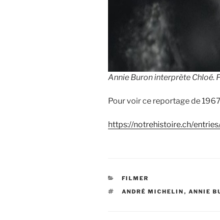
Annie Buron interprète Chloé.
Pour voir ce reportage de 1967 
https://notrehistoire.ch/entr
CATÉGORIES
FILMER
ÉTIQUETTES
ANDRÉ MICHELIN
,
ANNIE B