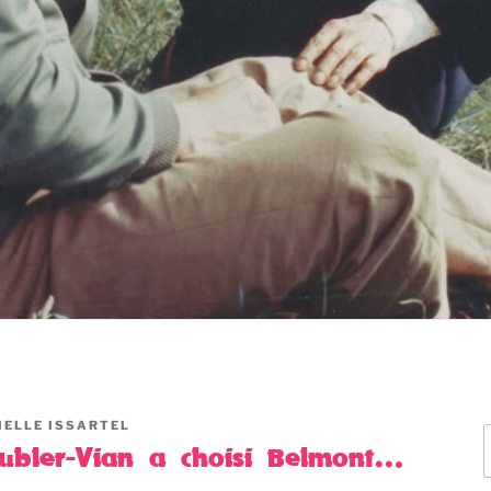
IELLE ISSARTEL
R
ubler-Vian a choisi Belmont…
p
: