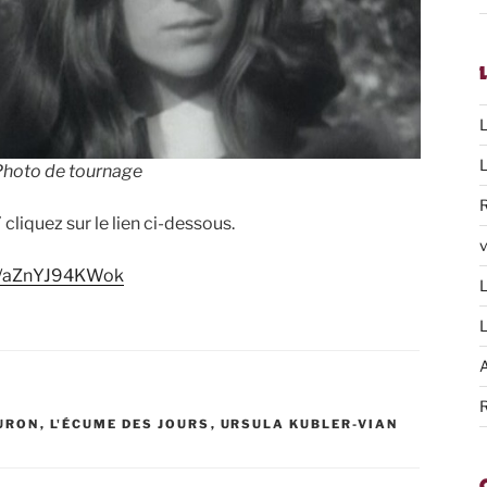
L
L
 Photo de tournage
cliquez sur le lien ci-dessous.
v
ies/aZnYJ94KWok
L
L
A
R
URON
,
L'ÉCUME DES JOURS
,
URSULA KUBLER-VIAN