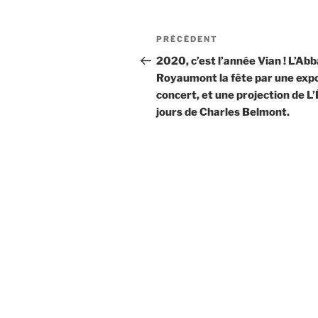
Navigation
Article
PRÉCÉDENT
de
précédent
2020, c’est l’année Vian ! L’Ab
Royaumont la fête par une expo
l’article
concert, et une projection de 
jours de Charles Belmont.