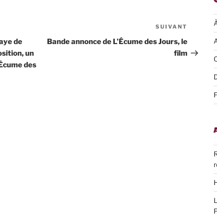
SUIVANT
Article
suivant
A
baye de
Bande annonce de L’Écume des Jours, le
sition, un
film
C
L’Écume des
D
F
R
r
H