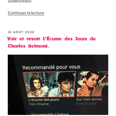
Godelureaux
Continuer la lecture
PUBLIÉ
31 AOÛT 2020
LE
Voir et revoir L’Écume des Jours de
Charles Belmont.