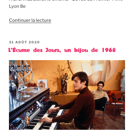
Lyon 8e
Continuer la lecture
PUBLIÉ
31 AOÛT 2020
LE
L’Écume des Jours, un bijou de 1968