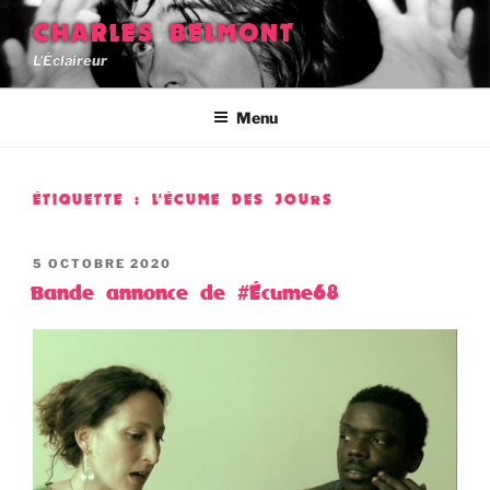
Aller
CHARLES BELMONT
au
L'Éclaireur
contenu
principal
Menu
ÉTIQUETTE :
L'ÉCUME DES JOURS
PUBLIÉ
5 OCTOBRE 2020
LE
Bande annonce de #Écume68