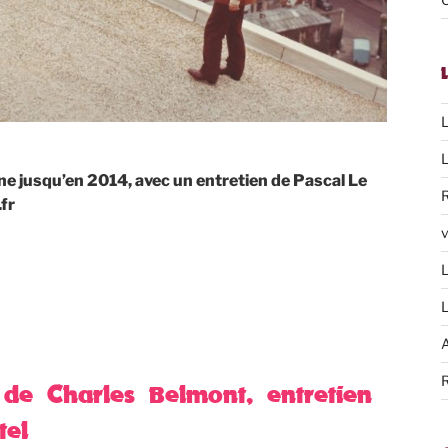
L
L
e jusqu’en 2014, avec un entretien de Pascal Le
.fr
v
L
L
A
R
 de Charles Belmont, entretien
tel