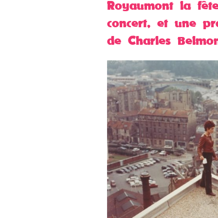
Royaumont la fête
concert, et une pr
de Charles Belmon