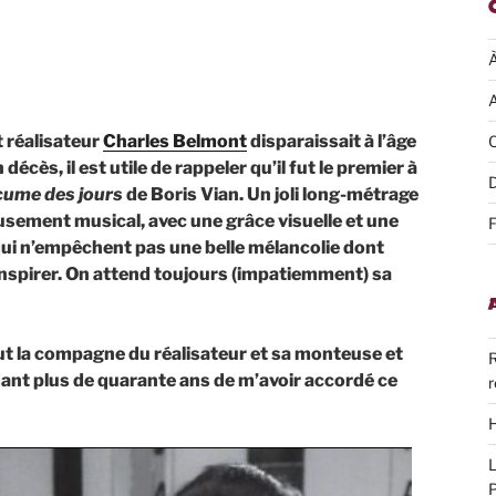
A
t réalisateur
Charles Belmont
disparaissait à l’âge
C
écès, il est utile de rappeler qu’il fut le premier à
D
cume des jours
de Boris Vian. Un joli long-métrage
usement musical, avec une grâce visuelle et une
F
qui n’empêchent pas une belle mélancolie dont
’inspirer. On attend toujours (impatiemment) sa
 fut la compagne du réalisateur et sa monteuse et
R
dant plus de quarante ans de m’avoir accordé ce
r
H