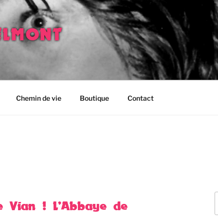
ELMONT
Chemin de vie
Boutique
Contact
R
ée Vian ! L’Abbaye de
p
: