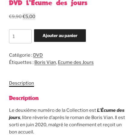
DVD L’Écume des jours
Le
Le
€
9,90
€
5,00
prix
prix
initial
actuel
quantité
Ajouter au panier
était :
est :
de
€9,90.
€5,00.
DVD
L'Écume
Catégorie :
DVD
des
Étiquettes :
Boris Vian
,
Ecume des Jours
jours
Description
Description
Le deuxième numéro de la Collection est
L’Écume des
jours
, libre rêverie d’après le roman de Boris Vian. Il est
sorti en juin 2020, malgré le confinement et reçoit un
bon accueil.