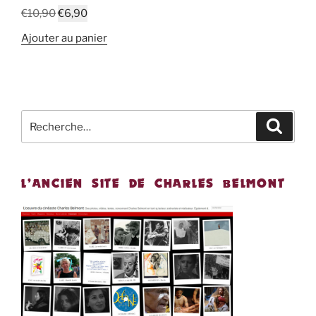
Le
Le
€
10,90
€
6,90
prix
prix
Ajouter au panier
initial
actuel
était :
est :
€10,90.
€6,90.
Recherche
Recher
pour
:
L’ANCIEN SITE DE CHARLES BELMONT