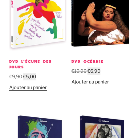
DVD L’ÉCUME DES
DVD OCÉANIE
JOURS
Le
Le
€
10,90
€
6,90
Le
Le
€
9,90
€
5,00
prix
prix
Ajouter au panier
prix
prix
initial
actuel
Ajouter au panier
initial
actuel
était :
est :
était :
est :
€10,90.
€6,90.
€9,90.
€5,00.