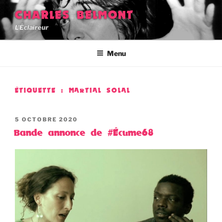
Aller
CHARLES BELMONT
au
L'Éclaireur
contenu
principal
Menu
ÉTIQUETTE :
MARTIAL SOLAL
PUBLIÉ
5 OCTOBRE 2020
LE
Bande annonce de #Écume68