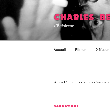
Aller
au
contenu
CHARLES B
principal
L'Éclaireur
Accueil
Filmer
Diffuser
Accueil
/ Produits identifiés “sabbati
SABBATIQUE