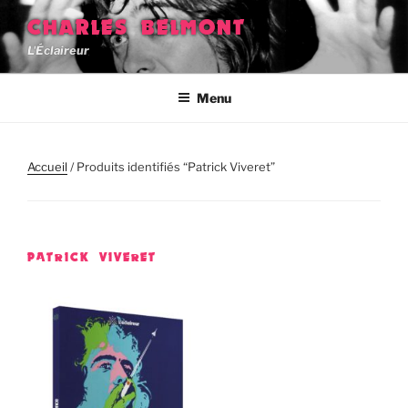
Aller
CHARLES BELMONT
au
L'Éclaireur
contenu
principal
Menu
Accueil
/ Produits identifiés “Patrick Viveret”
PATRICK VIVERET