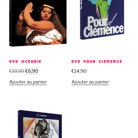
DVD OCÉANIE
DVD POUR CLÉMENCE
Le
Le
€
10,90
€
6,90
€
14,90
prix
prix
Ajouter au panier
Ajouter au panier
initial
actuel
était :
est :
€10,90.
€6,90.