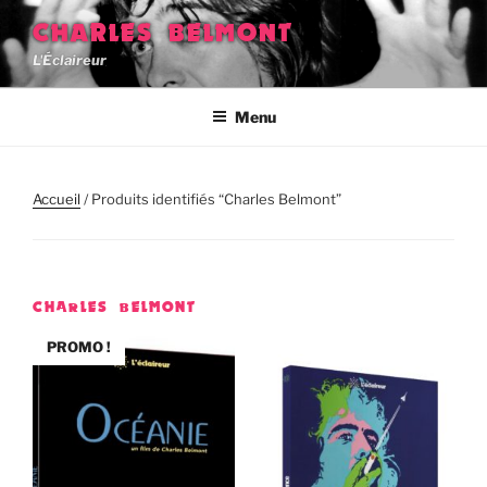
Aller
CHARLES BELMONT
au
L'Éclaireur
contenu
principal
Menu
Accueil
/ Produits identifiés “Charles Belmont”
CHARLES BELMONT
PROMO !