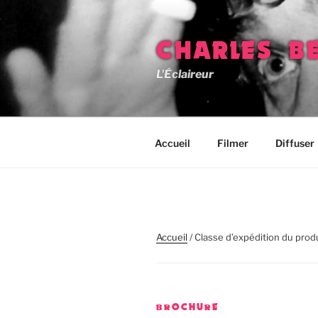
Aller
au
contenu
CHARLES B
principal
L'Éclaireur
Accueil
Filmer
Diffuser
Accueil
/ Classe d’expédition du prod
BROCHURE